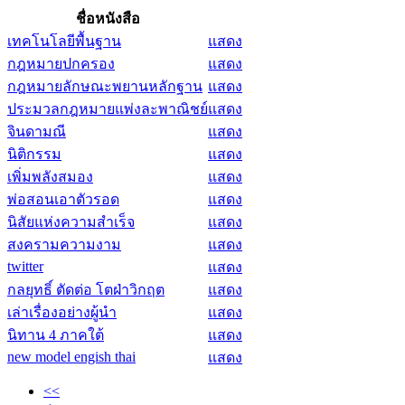
ชื่อหนังสือ
เทคโนโลยีพื้นฐาน
แสดง
กฎหมายปกครอง
แสดง
กฎหมายลักษณะพยานหลักฐาน
แสดง
ประมวลกฎหมายแพ่งละพาณิชย์
แสดง
จินดามณี
แสดง
นิติกรรม
แสดง
เพิ่มพลังสมอง
แสดง
พ่อสอนเอาตัวรอด
แสดง
นิสัยแห่งความสำเร็จ
แสดง
สงครามความงาม
แสดง
twitter
แสดง
กลยุทธิ์ ตัดต่อ โตฝ่าวิกฤต
แสดง
เล่าเรื่องอย่างผู้นำ
แสดง
นิทาน 4 ภาคใต้
แสดง
new model engish thai
แสดง
<<