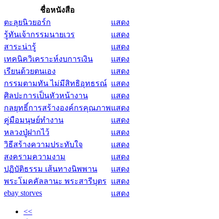
ชื่อหนังสือ
ตะลุยนิวยอร์ก
แสดง
รู้ทันเจ้ากรรมนายเวร
แสดง
สาระน่ารู้
แสดง
เทคนิควิเคราะห์งบการเงิน
แสดง
เรียนด้วยตนเอง
แสดง
กรรมตามทัน ไม่มีสิทธิอุทธรณ์
แสดง
ศิลปะการเป็นหัวหน้างาน
แสดง
กลยุทธิ์การสร้างองค์กรคุณภาพ
แสดง
คู่มือมนุษย์ทำงาน
แสดง
หลวงปู่ฝากไว้
แสดง
วิธีสร้างความประทับใจ
แสดง
สงครามความงาม
แสดง
ปฏิบัติธรรม เส้นทางนิพพาน
แสดง
พระโมคคัลลานะ พระสารีบุตร
แสดง
ebay storves
แสดง
<<