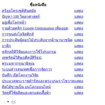
ชื่อหนังสือ
สร้อยโครเชต์ทันสมัย
แสดง
ปัญหา 108 วิทยาศาสตร์
แสดง
อยู่เพื่อโลกหล้า
แสดง
รวยด้วยคลิก Google Optimization เพิ่มยอด
แสดง
การขนส่งโลจิสติกส์
แสดง
การประดิษฐ์ดอกไม้ประดับจากผ้านานาชนิด
แสดง
บาติก
แสดง
หลักสถิติวิจัยและการใช้โปรแกรม
แสดง
เทพรัตน์วิสิษฎศิลป์สิริธป.
แสดง
พระมหากรุณาธิคุณ
แสดง
ระบบสารสนเทศเพื่อการจัดการ
แสดง
บันทึก เปิดโลกงานวิจัย
แสดง
ประมวลพระราชดำรัสและพระบรมราโชวาท
แสดง
คิดได้ขายเป็น บนโลกออนไลน์
แสดง
วัสดุที่ใช้ผลิตและตกแต่งเสื้อผ้า
แสดง
<<