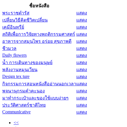
ชื่อหนังสือ
พระราชดำรัส
แสดง
เปลี่ยนวิธีคิดชีวิตเปลี่ยน
แสดง
เคมีอินทรีย์
แสดง
สถิติเพื่อการวิจัยทางพฤติกรรมศาสตร์
แสดง
อาหารจากสมุนไพร อร่อย สุขภาพดี
แสดง
ชีวมวล
แสดง
Daily flowers
แสดง
น้ำ การเดินทางของมนุษย์
แสดง
พลังงานหมุนเวียน
แสดง
Design tex ture
แสดง
กิจกรรมการสอนหนังสืออ่านนอกเวลา
แสดง
พจนานุกรมคำคะนอง
แสดง
มาทำกระเป๋าและของใช้แบบง่ายๆ
แสดง
ประวัติศาสตร์ชาติไทย
แสดง
Communlcative
แสดง
<<