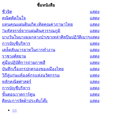
ชื่อหนังสือ
ชีวจิต
แสดง
คณิตคิดในใจ
แสดง
แทนคุณแผ่นดินเกิด เทิดคุณค่าภาษาไทย
แสดง
7มหัสจรรย์จากแผ่นดินสุวรรณภูมิ
แสดง
บางวันในบางมุมกลางป่าเขาเหล่าศิลปินปฏิวัติเบาๆ
แสดง
การบัญชีบริหาร
แสดง
เคล็ดลับมารยาทในการทำงาน
แสดง
ราชวงศ์สยาม
แสดง
คู่มือปฏิบัติการถ่ายภาพสี
แสดง
บันทึกเรื่องกรปกครองของเมืองไทย
แสดง
วิถีสู่แก่นแท้องค์กรแห่งนวัตกรรม
แสดง
หลักคณิตศาสตร์
แสดง
การบัญชีบริหาร
แสดง
ขั้นตอนวาดการ์ตูน
แสดง
ศิลปะการจัดผ้าประดับโต๊ะ
แสดง
<<