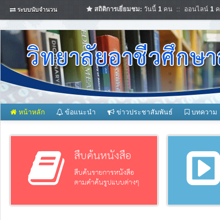
สถิติการเยี่ยมชม:
วันนี้
1
คน :: ออนไลน์
1
ค
ระบบนับจำนวน
หน้าหลัก
ข้อแนะนำ
ข่าวประชาสัมพันธ์
บทความ
สืบค้นหนังสือ
สืบค้นรายการหนังสือ
ตามคำค้นรูปแบบต่างๆ