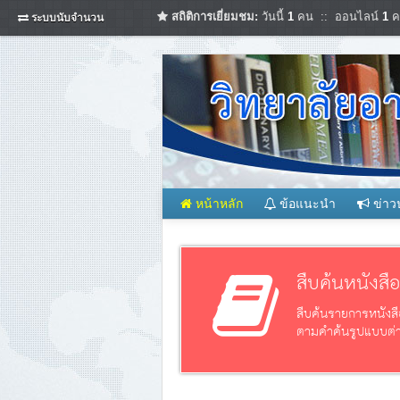
สถิติการเยี่ยมชม:
วันนี้
1
คน :: ออนไลน์
1
ค
ระบบนับจำนวน
หน้าหลัก
ข้อแนะนำ
ข่าว
สืบค้นหนังสื
สืบค้นรายการหนังสื
ตามคำค้นรูปแบบต่