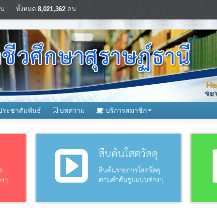
น :: ทั้งหมด
8,021,362
คน
ประชาสัมพันธ์
บทความ
บริการสมาชิก
อ
สืบค้นโสตวัสดุ
อ
สืบค้นรายการโสตวัสดุ
างๆ
ตามคำค้นรูปแบบต่างๆ