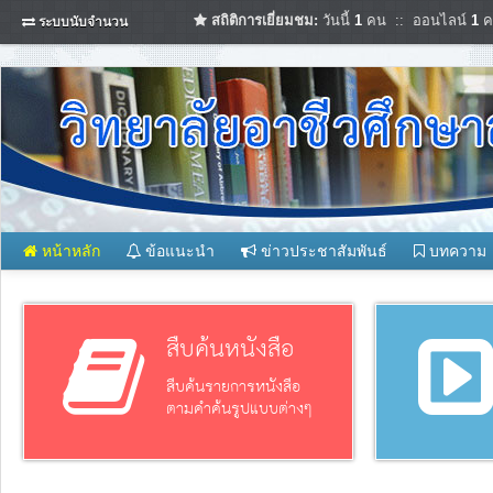
สถิติการเยี่ยมชม:
วันนี้
1
คน :: ออนไลน์
1
ค
ระบบนับจำนวน
หน้าหลัก
ข้อแนะนำ
ข่าวประชาสัมพันธ์
บทความ
สืบค้นหนังสือ
สืบค้นรายการหนังสือ
ตามคำค้นรูปแบบต่างๆ