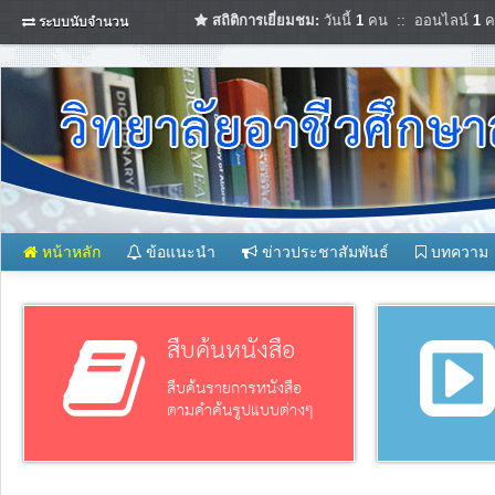
สถิติการเยี่ยมชม:
วันนี้
1
คน :: ออนไลน์
1
ค
ระบบนับจำนวน
หน้าหลัก
ข้อแนะนำ
ข่าวประชาสัมพันธ์
บทความ
สืบค้นหนังสือ
สืบค้นรายการหนังสือ
ตามคำค้นรูปแบบต่างๆ