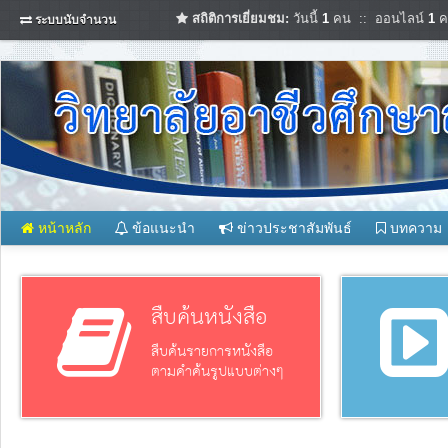
สถิติการเยี่ยมชม:
วันนี้
1
คน :: ออนไลน์
1
ค
ระบบนับจำนวน
หน้าหลัก
ข้อแนะนำ
ข่าวประชาสัมพันธ์
บทความ
สืบค้นหนังสือ
สืบค้นรายการหนังสือ
ตามคำค้นรูปแบบต่างๆ