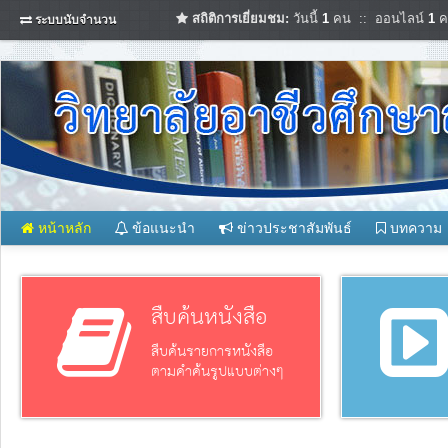
สถิติการเยี่ยมชม:
วันนี้
1
คน :: ออนไลน์
1
ค
ระบบนับจำนวน
หน้าหลัก
ข้อแนะนำ
ข่าวประชาสัมพันธ์
บทความ
สืบค้นหนังสือ
สืบค้นรายการหนังสือ
ตามคำค้นรูปแบบต่างๆ