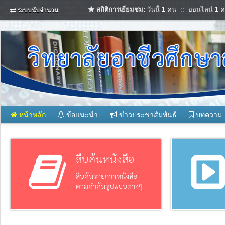
สถิติการเยี่ยมชม:
วันนี้
1
คน :: ออนไลน์
1
ค
ระบบนับจำนวน
หน้าหลัก
ข้อแนะนำ
ข่าวประชาสัมพันธ์
บทความ
สืบค้นหนังสือ
สืบค้นรายการหนังสือ
ตามคำค้นรูปแบบต่างๆ