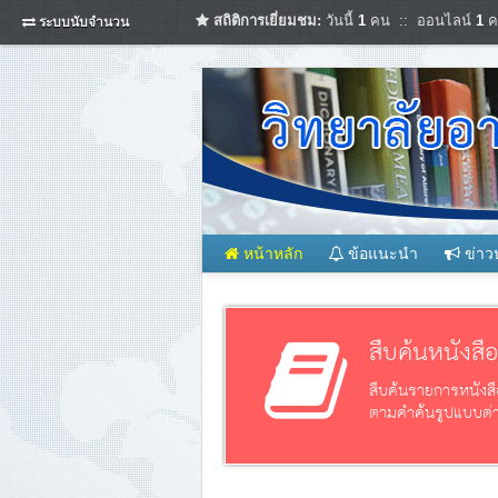
สถิติการเยี่ยมชม:
วันนี้
1
คน :: ออนไลน์
1
ค
ระบบนับจำนวน
หน้าหลัก
ข้อแนะนำ
ข่าว
สืบค้นหนังสื
สืบค้นรายการหนังสื
ตามคำค้นรูปแบบต่