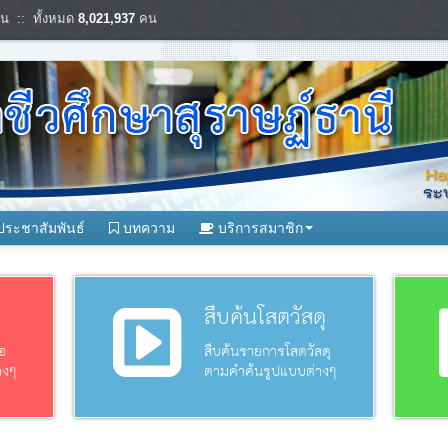
น :: ทั้งหมด
8,021,937
คน
ประชาสัมพันธ์
บทความ
บริการสมาชิก
อ
สืบค้นโสตวัสดุ
อ
สืบค้นรายการโสตวัสดุ
างๆ
ตามคำค้นรูปแบบต่างๆ