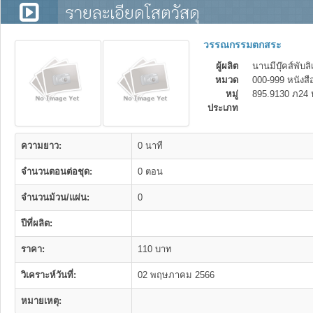
รายละเอียดโสตวัสดุ
วรรณกรรมตกสระ
ผู้ผลิต
นานมีบุ๊คส์พับลิ
หมวด
000-999 หนังสื
หมู่
895.9130 ภ24 
ประเภท
ความยาว:
0 นาที
จำนวนตอนต่อชุด:
0 ตอน
จำนวนม้วน/แผ่น:
0
ปีที่ผลิต:
ราคา:
110 บาท
วิเคราะห์วันที่:
02 พฤษภาคม 2566
หมายเหตุ: