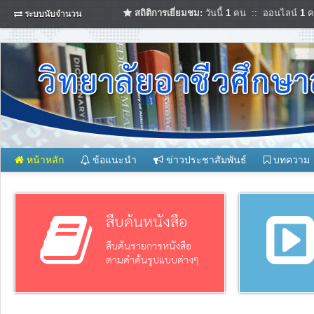
สถิติการเยี่ยมชม:
วันนี้
1
คน :: ออนไลน์
1
ค
ระบบนับจำนวน
หน้าหลัก
ข้อแนะนำ
ข่าวประชาสัมพันธ์
บทความ
สืบค้นหนังสือ
สืบค้นรายการหนังสือ
ตามคำค้นรูปแบบต่างๆ