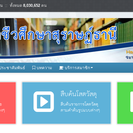
น :: ทั้งหมด
8,030,652
คน
ประชาสัมพันธ์
บทความ
บริการสมาชิก
อ
สืบค้นโสตวัสดุ
อ
สืบค้นรายการโสตวัสดุ
างๆ
ตามคำค้นรูปแบบต่างๆ