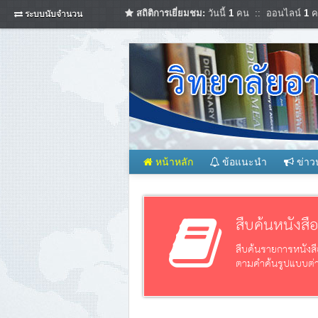
สถิติการเยี่ยมชม:
วันนี้
1
คน :: ออนไลน์
1
ค
ระบบนับจำนวน
หน้าหลัก
ข้อแนะนำ
ข่าว
สืบค้นหนังสื
สืบค้นรายการหนังสื
ตามคำค้นรูปแบบต่