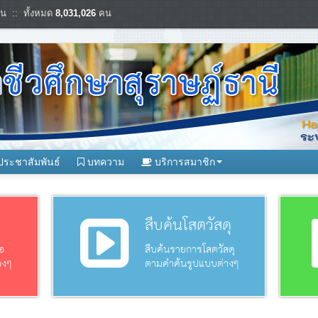
น :: ทั้งหมด
8,031,026
คน
ประชาสัมพันธ์
บทความ
บริการสมาชิก
อ
สืบค้นโสตวัสดุ
อ
สืบค้นรายการโสตวัสดุ
างๆ
ตามคำค้นรูปแบบต่างๆ