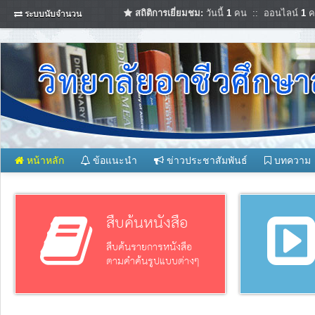
สถิติการเยี่ยมชม:
วันนี้
1
คน :: ออนไลน์
1
ค
ระบบนับจำนวน
หน้าหลัก
ข้อแนะนำ
ข่าวประชาสัมพันธ์
บทความ
สืบค้นหนังสือ
สืบค้นรายการหนังสือ
ตามคำค้นรูปแบบต่างๆ