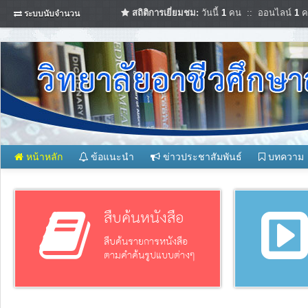
สถิติการเยี่ยมชม:
วันนี้
1
คน :: ออนไลน์
1
ค
ระบบนับจำนวน
หน้าหลัก
ข้อแนะนำ
ข่าวประชาสัมพันธ์
บทความ
สืบค้นหนังสือ
สืบค้นรายการหนังสือ
ตามคำค้นรูปแบบต่างๆ