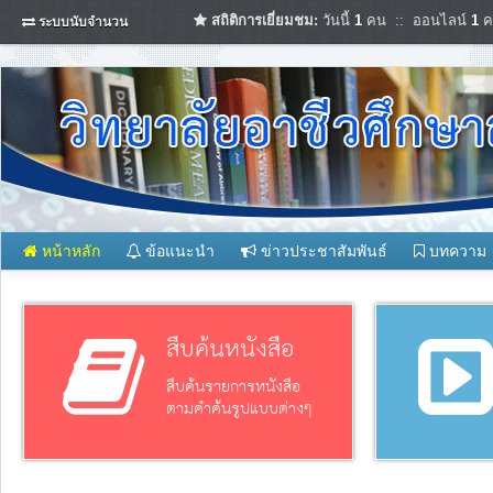
สถิติการเยี่ยมชม:
วันนี้
1
คน :: ออนไลน์
1
ค
ระบบนับจำนวน
หน้าหลัก
ข้อแนะนำ
ข่าวประชาสัมพันธ์
บทความ
สืบค้นหนังสือ
สืบค้นรายการหนังสือ
ตามคำค้นรูปแบบต่างๆ