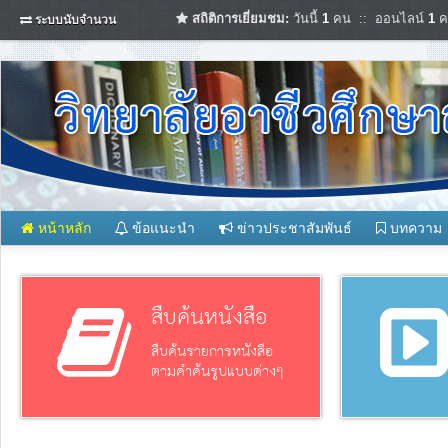
สถิติการเยี่ยมชม:
วันนี้
1
คน :: ออนไลน์
1
ค
ระบบนับจำนวน
หน้าหลัก
ข้อแนะนำ
ข่าวประชาสัมพันธ์
บทความ
สืบค้นหนังสือ
สืบค้นรายการหนังสือ
ตามคำค้นรูปแบบต่างๆ